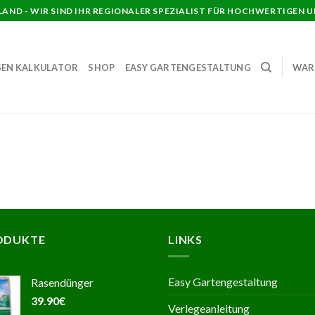
AND - WIR SIND IHR REGIONALER SPEZIALIST FÜR HOCHWERTIGEN 
SEN KALKULATOR
SHOP
EASY GARTENGESTALTUNG
WAR
ODUKTE
LINKS
Easy Gartengestaltung
Rasendünger
39.90
€
Verlegeanleitung