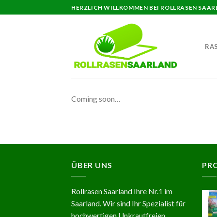
Skip
HERZLICH WILLKOMMEN BEI ROLLRASEN SAARL
to
content
RA
Coming soon…
ÜBER UNS
PR
Rollrasen Saarland Ihre Nr.1 im
Saarland. Wir sind Ihr Spezialist für
hochwertigen Unkrautfreien