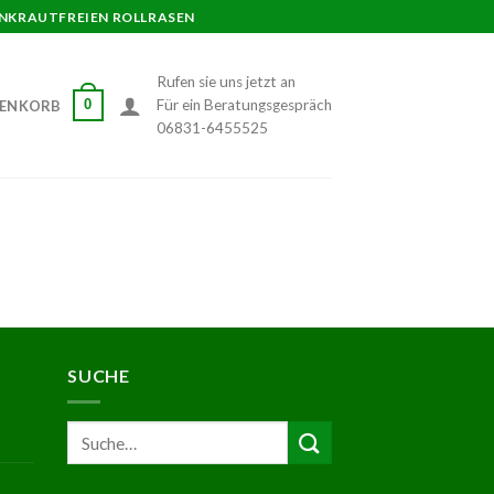
UNKRAUTFREIEN ROLLRASEN
Rufen sie uns jetzt an
Für ein Beratungsgespräch
0
ENKORB
06831-6455525
SUCHE
Suche
nach: