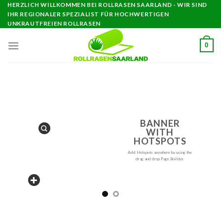
Skip
HERZLICH WILLKOMMEN BEI ROLLRASEN SAARLAND - WIR SIND
IHR REGIONALER SPEZIALIST FÜR HOCHWERTIGEN
to
UNKRAUTFREIEN ROLLRASEN
content
0
BANNER
WITH
HOTSPOTS
Add Hotspots anywhere by using the
drag and drop Page Builder.