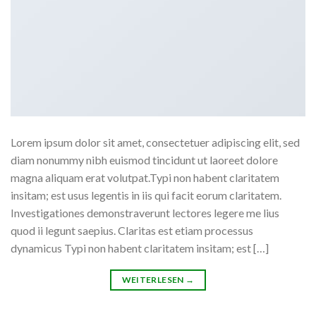
Lorem ipsum dolor sit amet, consectetuer adipiscing elit, sed
diam nonummy nibh euismod tincidunt ut laoreet dolore
magna aliquam erat volutpat.Typi non habent claritatem
insitam; est usus legentis in iis qui facit eorum claritatem.
Investigationes demonstraverunt lectores legere me lius
quod ii legunt saepius. Claritas est etiam processus
dynamicus Typi non habent claritatem insitam; est […]
WEITERLESEN
→